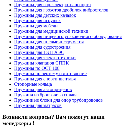
Пружины для гор. электротранспорта
Пружины для грохотов дробилок вибростолов
Пружины для детских качалок
Пружины для игрушек
Пружины для мебели
Пружины для медицинской техники
Пружины для пищевого упаковочного оборудования
Пружины для пневмоинструмента
Пружины для судостроения
Пружины для ТЭЦ АЭС
Пружины для электротехники
Пружины клапанов СППК
Пружины по ОСТ 108
Пружины по чертежу изготовление
Пружины для спортинвентаря
Стопорные кольца
Пружины для автоприцепов
Пружина из бронзового сплава
Пружинные блоки для опор трубопроводов
Пружины для матрасов
Возникли вопросы? Вам помогут наши
менеджеры !