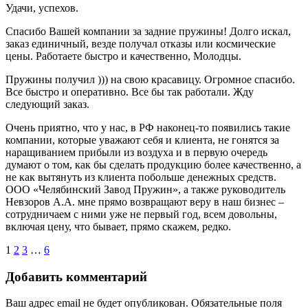
Удачи, успехов.
Спасибо Вашей компании за задние пружины! Долго искал,
заказ единичный, везде получал отказы или космические
цены. Работаете быстро и качественно, Молодцы.
Пружины получил ))) на свою красавицу. Огромное спасибо.
Все быстро и оперативно. Все бы так работали. Жду
следующий заказ.
Очень приятно, что у нас, в РФ наконец-то появились такие
компании, которые уважают себя и клиента, не гонятся за
наращиванием прибыли из воздуха и в первую очередь
думают о том, как бы сделать продукцию более качественно, а
не как вытянуть из клиента побольше денежных средств.
ООО «Челябинский Завод Пружин», а также руководитель
Невзоров А.А. мне прямо возвращают веру в наш бизнес –
сотрудничаем с ними уже не первый год, всем довольны,
включая цену, что бывает, прямо скажем, редко.
Пагинация
Далее
1
2
3
…
6
комментариев
Добавить комментарий
Ваш адрес email не будет опубликован.
Обязательные поля